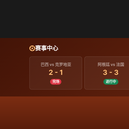
赛事中心
巴西 vs 克罗地亚
阿根廷 vs 法国
2 - 1
3 - 3
完场
进行中