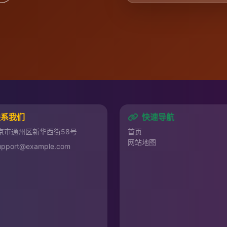
联系我们
快速导航
京市通州区新华西街58号
首页
网站地图
upport@example.com