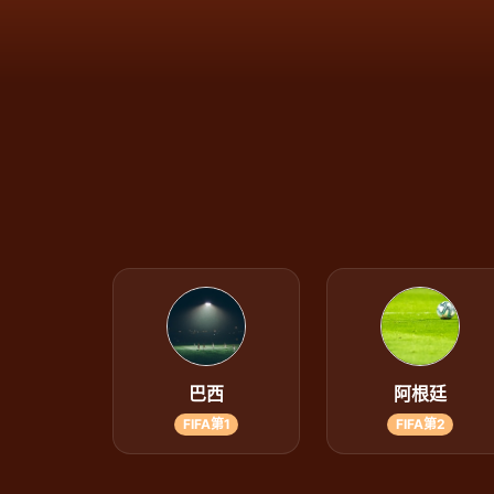
巴西
阿根廷
FIFA第1
FIFA第2