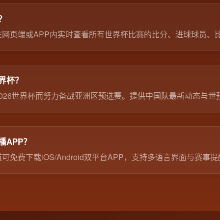
？
在网页端或APP内实时查看所有世界杯比赛的比分、进球球员、
界杯？
026世界杯而努力备战亚洲区预选赛。提供中国队最新动态与世
播APP？
免费下载iOS/Android双平台APP，支持多语言界面与赛事