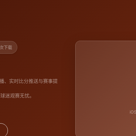
+ 次下载
直播、实时比分推送与赛事提
，助力球迷观赛无忧。
iO
口