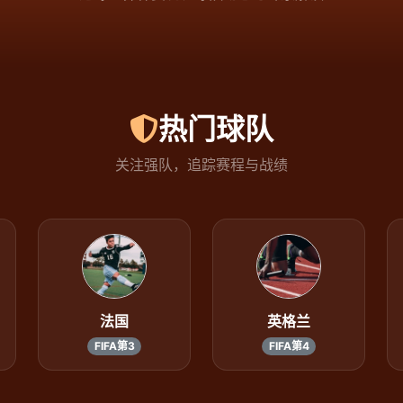
热门球队
关注强队，追踪赛程与战绩
法国
英格兰
FIFA第3
FIFA第4