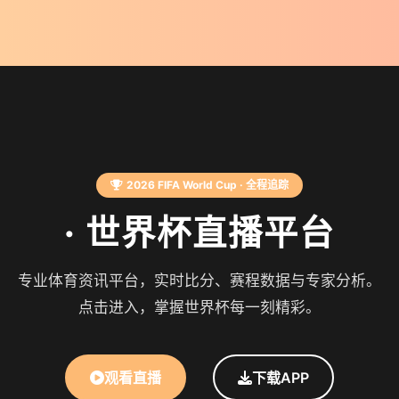
2026 FIFA World Cup · 全程追踪
· 世界杯直播平台
专业体育资讯平台，实时比分、赛程数据与专家分析。
点击进入，掌握世界杯每一刻精彩。
观看直播
下载APP