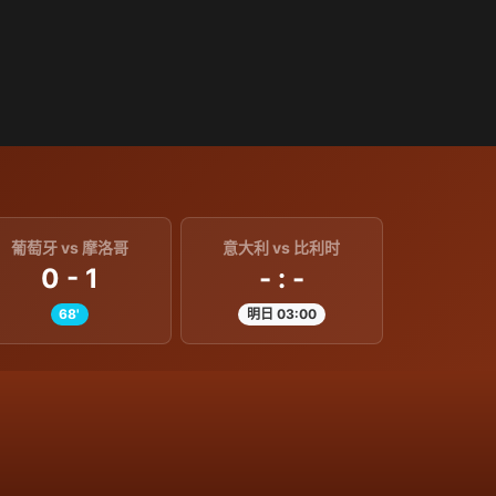
葡萄牙 vs 摩洛哥
意大利 vs 比利时
0 - 1
- : -
68'
明日 03:00