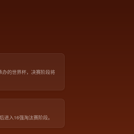
承办的世界杯，决赛阶段将
随后进入16强淘汰赛阶段。